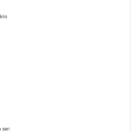
ário
 ser: