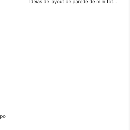
Ideias de layout de parede de mini foto e dicas para decoração de quarto e dormitório
mpo