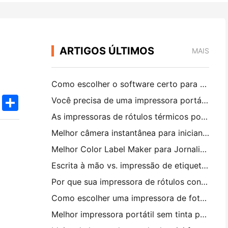
ARTIGOS ÚLTIMOS
MAIS
Como escolher o software certo para o seu restaurante pequeno ou médio
k
edIn
Twitter
Share
Você precisa de uma impressora portátil A4 para faturas de armazém? O que realmente funciona
As impressoras de rótulos térmicos podem fazer rótulos impermeáveis ​​para produtos de pequenas empresas?
Melhor câmera instantânea para iniciantes que não querem desperdiçar papel
Melhor Color Label Maker para Jornalismo e Scrapbooking: Adicione Mais Cor a Cada Página
Escrita à mão vs. impressão de etiquetas de transporte: dicas para pequenas empresas em 2026
Por que sua impressora de rótulos continua bloqueando?
Como escolher uma impressora de fotos de bolso: um guia completo para usuários de jornal, viagens e iPhone
Melhor impressora portátil sem tinta para viagens, escola e trabalho móvel: Hanin MT620 Pro Review