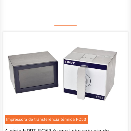
Impressora de transferência térmica FC53
A série HPRT FC53 é uma linha robusta de