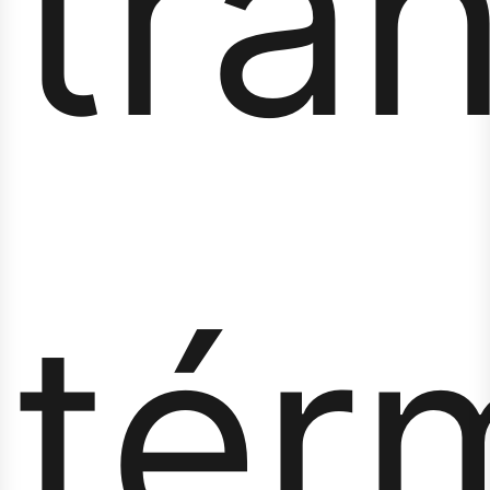
tra
tér