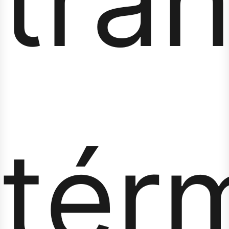
tra
tér