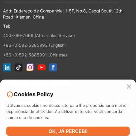
Add: Endereço de Companhia: 1-5F, No.8, Gaoqi South 12th
Road, Xiamen, China
Tel:
400-766-7666 (After-sales Service)
+86-(0)592-5885993 (English)
+86-(0)592-5885991 (Chinese)
Assine nossa newsletter
Cookies Policy
CONTACT
Utilizamos cookies no nosso site para lhe proporcionar a melhor
experiência de utilizador. Ao utilizar este site, você concorda
com o uso de cookies.
©2026 XIAMEN HANIN CO., LTD.
POLÍTICA DE PRIVACIDADE
OK, JÁ PERCEBI!