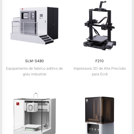
SLM-S480
F210
Equipamento de fabrico aditivo de
Impressora 3D de Alta Precisão
grau industrial
para Ecrã