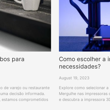
ibos para
Como escolher a 
necessidades?
August 19, 2023
o de varejo ou restaurante
Explore como selecionar a
 uma decisão informada.
Mergulhe nas impressoras de
s, estamos comprometidos
e descubra a impressora 3
s soluções de impressão.
de impressora 3D.