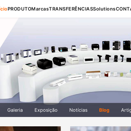
ício
PRODUTO
Marcas
TRANSFERÊNCIAS
Solutions
CONT
Galeria
Exposição
Notícias
Blog
Arti