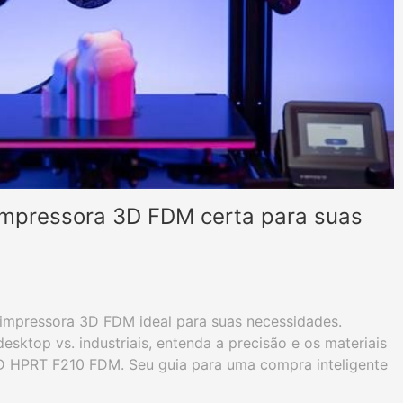
impressora 3D FDM certa para suas
 impressora 3D FDM ideal para suas necessidades.
sktop vs. industriais, entenda a precisão e os materiais
D HPRT F210 FDM. Seu guia para uma compra inteligente