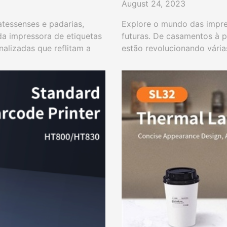
August 24, 2023
atessenses e padarias,
Explore o mundo das impress
 da impressora de etiquetas
futuras. De casamentos à 
alizadas que reflitam a
estão revolucionando várias