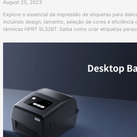
August 25, 2023
Explore o essencial da impressão de etiquetas para delic
incluindo design, tamanho, seleção de cores e eficiência
térmicas HPRT SL32BT. Saiba como criar etiquetas person
imagem da sua marca.