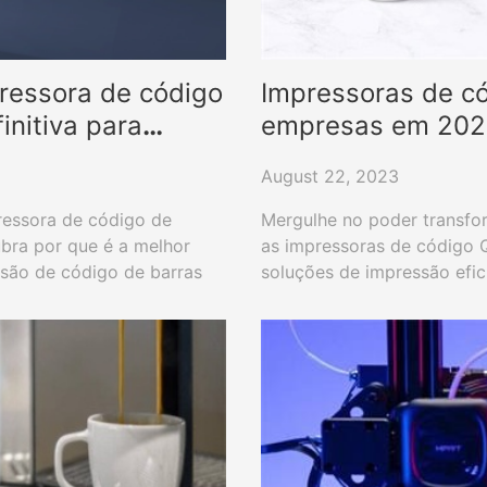
ressora de código
Impressoras de c
initiva para
empresas em 20
August 22, 2023
ressora de código de
Mergulhe no poder transfo
bra por que é a melhor
as impressoras de código 
são de código de barras
soluções de impressão efic