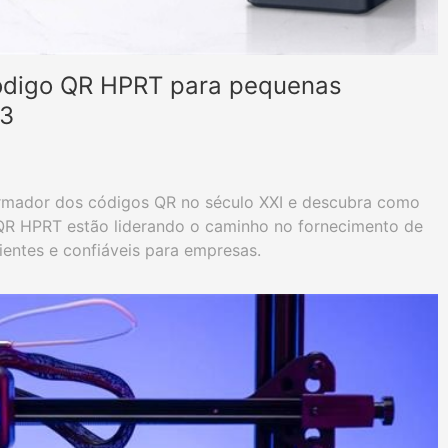
ódigo QR HPRT para pequenas
23
rmador dos códigos QR no século XXI e descubra como
QR HPRT estão liderando o caminho no fornecimento de
ientes e confiáveis para empresas.