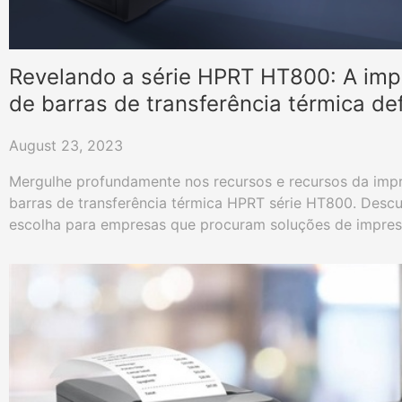
Revelando a série HPRT HT800: A imp
de barras de transferência térmica def
empresas modernas
August 23, 2023
Mergulhe profundamente nos recursos e recursos da imp
barras de transferência térmica HPRT série HT800. Descu
escolha para empresas que procuram soluções de impres
eficientes e confiáveis.