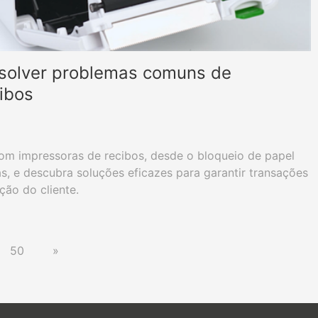
esolver problemas comuns de
ibos
om impressoras de recibos, desde o bloqueio de papel
s, e descubra soluções eficazes para garantir transações
ção do cliente.
50
»