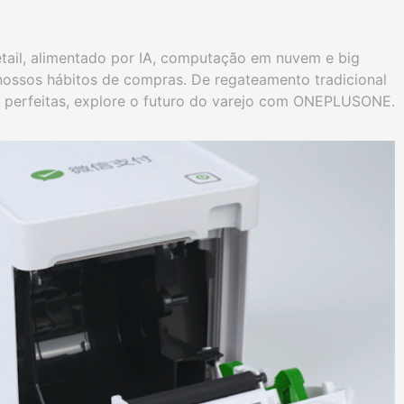
ail, alimentado por IA, computação em nuvem e big
nossos hábitos de compras. De regateamento tradicional
ne perfeitas, explore o futuro do varejo com ONEPLUSONE.