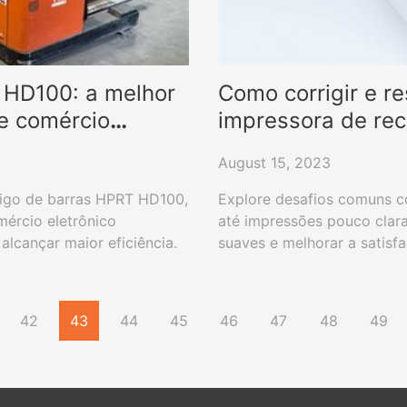
 HD100: a melhor
Como corrigir e r
e comércio
impressora de rec
August 15, 2023
digo de barras HPRT HD100,
Explore desafios comuns c
mércio eletrônico
até impressões pouco clara
alcançar maior eficiência.
suaves e melhorar a satisfa
42
43
44
45
46
47
48
49