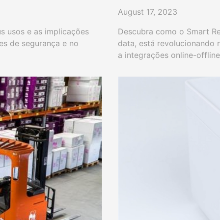
supermercados
August 17, 2023
us usos e as implicações
Descubra como o Smart Ret
es de segurança e no
data, está revolucionando 
a integrações online-offli