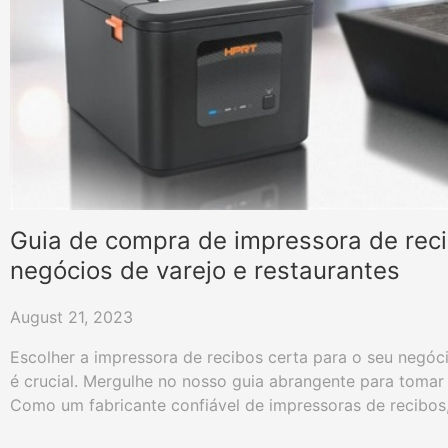
Guia de compra de impressora de rec
negócios de varejo e restaurantes
August 21, 2023
Escolher a impressora de recibos certa para o seu negóci
é crucial. Mergulhe no nosso guia abrangente para tomar
Como um fabricante confiável de impressoras de recibo
em melhorar a eficiência do seu negócio com as melhore