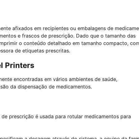
amente afixados em recipientes ou embalagens de medicam
amentos e frascos de prescrição. Dado que o tamanho das
 imprimir o conteúdo detalhado em tamanho compacto, co
ssora de etiquetas prescritas.
l Printers
mente encontradas em vários ambientes de saúde,
cisão da dispensação de medicamentos.
s de prescrição é usada para rotular medicamentos para
ecificam a dosagem através do sistema, a equipe da far