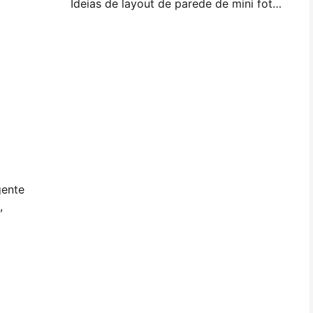
Ideias de layout de parede de mini foto e dicas para decoração de quarto e dormitório
gente
,