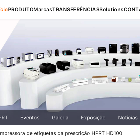
ício
PRODUTO
Marcas
TRANSFERÊNCIAS
Solutions
CONT
PRT
Eventos
Galeria
Exposição
Notícias
 impressora de etiquetas da prescrição HPRT HD100