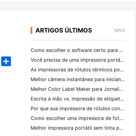
ARTIGOS ÚLTIMOS
MAIS
Como escolher o software certo para o seu restaurante pequeno ou médio
k
edIn
Twitter
Share
Você precisa de uma impressora portátil A4 para faturas de armazém? O que realmente funciona
As impressoras de rótulos térmicos podem fazer rótulos impermeáveis ​​para produtos de pequenas empresas?
Melhor câmera instantânea para iniciantes que não querem desperdiçar papel
Melhor Color Label Maker para Jornalismo e Scrapbooking: Adicione Mais Cor a Cada Página
Escrita à mão vs. impressão de etiquetas de transporte: dicas para pequenas empresas em 2026
Por que sua impressora de rótulos continua bloqueando?
Como escolher uma impressora de fotos de bolso: um guia completo para usuários de jornal, viagens e iPhone
Melhor impressora portátil sem tinta para viagens, escola e trabalho móvel: Hanin MT620 Pro Review