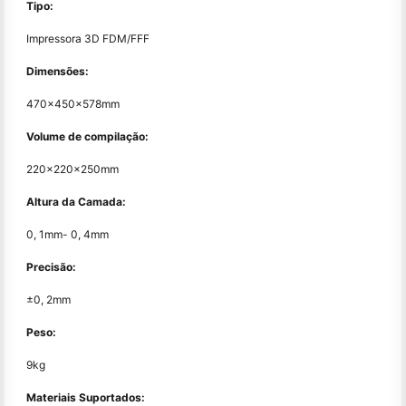
Tipo:
Impressora 3D FDM/FFF
Dimensões:
470×450×578mm
Volume de compilação:
220×220×250mm
Altura da Camada:
0, 1mm- 0, 4mm
Precisão:
±0, 2mm
Peso:
9kg
Materiais Suportados: