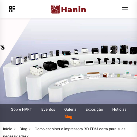
Sobre HPRT
Eventos
Galeria
Exposição
Notícias
Blog
Início
Blog
Como escolher a impressora 3D FDM certa para suas
necessidades?