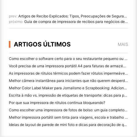
prev:
Artigos de Recibo Explicados: Tipos, Preocupações de Segurança BPA e Impacto Ambiental
próximo:
Guia de compra de impressora de recibos para negócios de varejo e restaurantes
ARTIGOS ÚLTIMOS
MAIS
Como escolher o software certo para o seu restaurante pequeno ou médio
Você precisa de uma impressora portátil A4 para faturas de armazém? O que realmente funciona
As impressoras de rótulos térmicos podem fazer rótulos impermeáveis ​​para produtos de pequenas empresas?
Melhor câmera instantânea para iniciantes que não querem desperdiçar papel
Melhor Color Label Maker para Jornalismo e Scrapbooking: Adicione Mais Cor a Cada Página
Escrita à mão vs. impressão de etiquetas de transporte: dicas para pequenas empresas em 2026
Por que sua impressora de rótulos continua bloqueando?
Como escolher uma impressora de fotos de bolso: um guia completo para usuários de jornal, viagens e iPhone
Melhor impressora portátil sem tinta para viagens, escola e trabalho móvel: Hanin MT620 Pro Review
Ideias de layout de parede de mini foto e dicas para decoração de quarto e dormitório