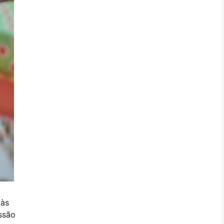
 às
ssão