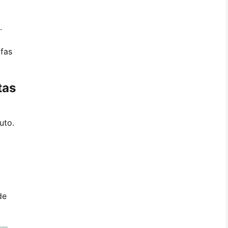
.
afas
tas
uto.
de