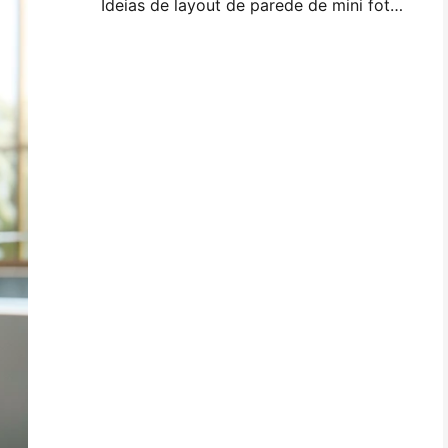
Ideias de layout de parede de mini foto e dicas para decoração de quarto e dormitório