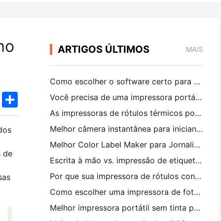
mo
ARTIGOS ÚLTIMOS
MAIS
Como escolher o software certo para o seu restaurante pequeno ou médio
k
edIn
Twitter
Share
Você precisa de uma impressora portátil A4 para faturas de armazém? O que realmente funciona
As impressoras de rótulos térmicos podem fazer rótulos impermeáveis ​​para produtos de pequenas empresas?
Melhor câmera instantânea para iniciantes que não querem desperdiçar papel
dos
Melhor Color Label Maker para Jornalismo e Scrapbooking: Adicione Mais Cor a Cada Página
s de
Escrita à mão vs. impressão de etiquetas de transporte: dicas para pequenas empresas em 2026
Por que sua impressora de rótulos continua bloqueando?
sas
Como escolher uma impressora de fotos de bolso: um guia completo para usuários de jornal, viagens e iPhone
Melhor impressora portátil sem tinta para viagens, escola e trabalho móvel: Hanin MT620 Pro Review