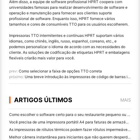
Além disso, a equipe de software profissional HPRT coopera com
universidades famosas para realizar desenvolvimento de software e
operação e manutenção para fornecer aos clientes suporte
profissional de software. Enquanto isso, HPRT fornece vários
tamanhos e cores de consumíveis TTO para os usuários escolherem.
Impressoras TTO intermitentes e contínuas HPRT suportam vários
idiomas, como chinês, inglês, russo, espanhol, coreano, etc., e
podemos personalizar o idioma de acordo com as necessidades do
cliente. As soluções de codificação de etiquetas HPRT e embalagens
flexíveis criarão mais valor para você.
prev:
Como selecionar a faixa de opções TTO correta
próximo:
Uma breve introdução às impressoras de código de barras industriais
ARTIGOS ÚLTIMOS
MAIS
Como escolher o software certo para o seu restaurante pequeno ou médio
Você precisa de uma impressora portátil A4 para faturas de armazém? O que realmente funciona
As impressoras de rótulos térmicos podem fazer rótulos impermeáveis ​​para produtos de pequenas empresas?
Melhor câmera instantânea para iniciantes que não querem desperdiçar papel