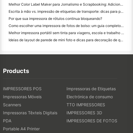
Melhor Color Label Maker para Jornalismo e Scrapbooking: Adicione Mais Cor a Cada Página
Escrita à mão vs. impressão de etiquetas de transporte: dicas para pequenas empresas em 2026
Por que sua impressora de rótulos continua bloqueando?
Como escolher uma impressora de fotos de bolso: um guia completo para usuários de jornal, viagens e iPhone
Melhor impressora portátil sem tinta para viagens, escola e trabalho móvel: Hanin MT620 Pro Review
Ideias de layout de parede de mini foto e dicas para decoração de quarto e dormitório
Products
IMPRESSORES POS
Impressoras de Etiquetas
Impressoras Móveis
Electrónica de consumo
Scanners
TTO IMPRESSORES
Impressoras Têxteis Digitais
IMPRESSORES 3D
PDA
IMPRESSORES DE FOTOS
Portable A4 Printer