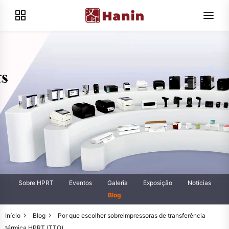
Sobre HPRT
Eventos
Galeria
Exposição
Notícias
Blog
Início
Blog
Por que escolher sobreimpressoras de transferência
térmica HPRT (TTO)