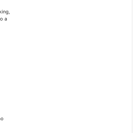
king,
o a
mo