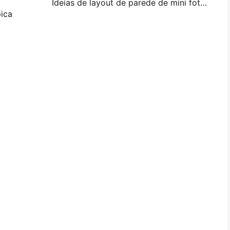
Ideias de layout de parede de mini foto e dicas para decoração de quarto e dormitório
ica