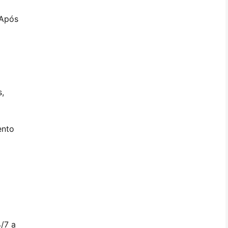
 Após
a
,
ento
/7 a