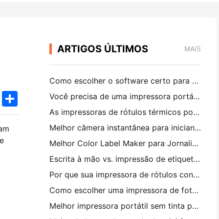
ARTIGOS ÚLTIMOS
MAIS
Como escolher o software certo para o seu restaurante pequeno ou médio
k
edIn
Twitter
Share
Você precisa de uma impressora portátil A4 para faturas de armazém? O que realmente funciona
As impressoras de rótulos térmicos podem fazer rótulos impermeáveis ​​para produtos de pequenas empresas?
Melhor câmera instantânea para iniciantes que não querem desperdiçar papel
ram
de
Melhor Color Label Maker para Jornalismo e Scrapbooking: Adicione Mais Cor a Cada Página
Escrita à mão vs. impressão de etiquetas de transporte: dicas para pequenas empresas em 2026
Por que sua impressora de rótulos continua bloqueando?
Como escolher uma impressora de fotos de bolso: um guia completo para usuários de jornal, viagens e iPhone
Melhor impressora portátil sem tinta para viagens, escola e trabalho móvel: Hanin MT620 Pro Review