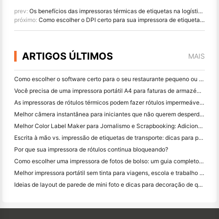
prev:
Os benefícios das impressoras térmicas de etiquetas na logística moderna
próximo:
Como escolher o DPI certo para sua impressora de etiquetas de transferência térmica
ARTIGOS ÚLTIMOS
MAIS
Como escolher o software certo para o seu restaurante pequeno ou médio
Você precisa de uma impressora portátil A4 para faturas de armazém? O que realmente funciona
As impressoras de rótulos térmicos podem fazer rótulos impermeáveis ​​para produtos de pequenas empresas?
Melhor câmera instantânea para iniciantes que não querem desperdiçar papel
Melhor Color Label Maker para Jornalismo e Scrapbooking: Adicione Mais Cor a Cada Página
Escrita à mão vs. impressão de etiquetas de transporte: dicas para pequenas empresas em 2026
Por que sua impressora de rótulos continua bloqueando?
Como escolher uma impressora de fotos de bolso: um guia completo para usuários de jornal, viagens e iPhone
Melhor impressora portátil sem tinta para viagens, escola e trabalho móvel: Hanin MT620 Pro Review
Ideias de layout de parede de mini foto e dicas para decoração de quarto e dormitório