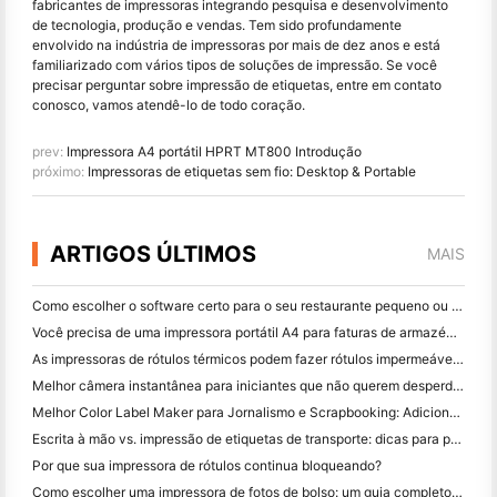
fabricantes de impressoras integrando pesquisa e desenvolvimento
de tecnologia, produção e vendas. Tem sido profundamente
envolvido na indústria de impressoras por mais de dez anos e está
familiarizado com vários tipos de soluções de impressão. Se você
precisar perguntar sobre impressão de etiquetas, entre em contato
conosco, vamos atendê-lo de todo coração.
prev:
Impressora A4 portátil HPRT MT800 Introdução
próximo:
Impressoras de etiquetas sem fio: Desktop & Portable
ARTIGOS ÚLTIMOS
MAIS
Como escolher o software certo para o seu restaurante pequeno ou médio
Você precisa de uma impressora portátil A4 para faturas de armazém? O que realmente funciona
As impressoras de rótulos térmicos podem fazer rótulos impermeáveis ​​para produtos de pequenas empresas?
Melhor câmera instantânea para iniciantes que não querem desperdiçar papel
Melhor Color Label Maker para Jornalismo e Scrapbooking: Adicione Mais Cor a Cada Página
Escrita à mão vs. impressão de etiquetas de transporte: dicas para pequenas empresas em 2026
Por que sua impressora de rótulos continua bloqueando?
Como escolher uma impressora de fotos de bolso: um guia completo para usuários de jornal, viagens e iPhone