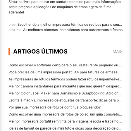
Sinta-se livre para entrar em contato conosco para mais informações
sobre preços e aplicações de máquinas de embalagem de filme
aderente!
prev:
Escolhendo a melhor impressora térmica de recibos para o seu sistema POS Mac: principais características e guia de configuração
próximo:
As melhores câmeras instantâneas para casamentos e festas
ARTIGOS ÚLTIMOS
MAIS
Como escolher o software certo para o seu restaurante pequeno ou médio
Você precisa de uma impressora portátil A4 para faturas de armazém? O que realmente funciona
As impressoras de rótulos térmicos podem fazer rótulos impermeáveis ​​para produtos de pequenas empresas?
Melhor câmera instantânea para iniciantes que não querem desperdiçar papel
Melhor Color Label Maker para Jornalismo e Scrapbooking: Adicione Mais Cor a Cada Página
Escrita à mão vs. impressão de etiquetas de transporte: dicas para pequenas empresas em 2026
Por que sua impressora de rótulos continua bloqueando?
Como escolher uma impressora de fotos de bolso: um guia completo para usuários de jornal, viagens e iPhone
Melhor impressora portátil sem tinta para viagens, escola e trabalho móvel: Hanin MT620 Pro Review
Ideias de layout de parede de mini foto e dicas para decoração de quarto e dormitório