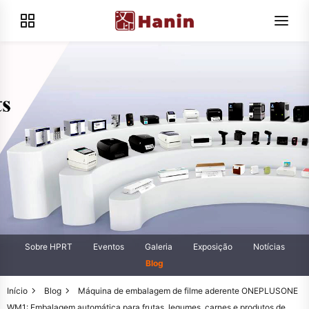
Sobre HPRT
Eventos
Galeria
Exposição
Notícias
Blog
Início
Blog
Máquina de embalagem de filme aderente ONEPLUSONE
WM1: Embalagem automática para frutas, legumes, carnes e produtos de