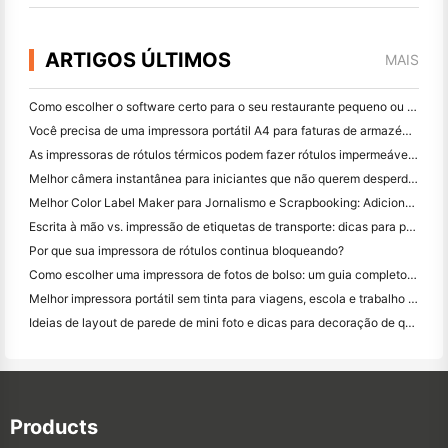
ARTIGOS ÚLTIMOS
MAIS
Como escolher o software certo para o seu restaurante pequeno ou médio
Você precisa de uma impressora portátil A4 para faturas de armazém? O que realmente funciona
As impressoras de rótulos térmicos podem fazer rótulos impermeáveis ​​para produtos de pequenas empresas?
Melhor câmera instantânea para iniciantes que não querem desperdiçar papel
Melhor Color Label Maker para Jornalismo e Scrapbooking: Adicione Mais Cor a Cada Página
Escrita à mão vs. impressão de etiquetas de transporte: dicas para pequenas empresas em 2026
Por que sua impressora de rótulos continua bloqueando?
Como escolher uma impressora de fotos de bolso: um guia completo para usuários de jornal, viagens e iPhone
Melhor impressora portátil sem tinta para viagens, escola e trabalho móvel: Hanin MT620 Pro Review
Ideias de layout de parede de mini foto e dicas para decoração de quarto e dormitório
Products