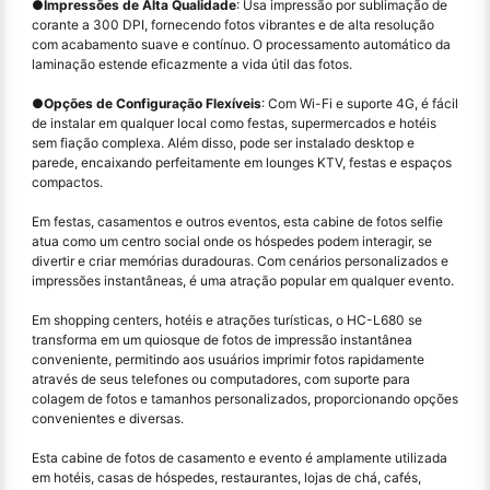
●
Impressões de Alta Qualidade
: Usa impressão por sublimação de
corante a 300 DPI, fornecendo fotos vibrantes e de alta resolução
com acabamento suave e contínuo. O processamento automático da
laminação estende eficazmente a vida útil das fotos.
●
Opções de Configuração Flexíveis
: Com Wi-Fi e suporte 4G, é fácil
de instalar em qualquer local como festas, supermercados e hotéis
sem fiação complexa. Além disso, pode ser instalado desktop e
parede, encaixando perfeitamente em lounges KTV, festas e espaços
compactos.
Em festas, casamentos e outros eventos, esta cabine de fotos selfie
atua como um centro social onde os hóspedes podem interagir, se
divertir e criar memórias duradouras. Com cenários personalizados e
impressões instantâneas, é uma atração popular em qualquer evento.
Em shopping centers, hotéis e atrações turísticas, o HC-L680 se
transforma em um quiosque de fotos de impressão instantânea
conveniente, permitindo aos usuários imprimir fotos rapidamente
através de seus telefones ou computadores, com suporte para
colagem de fotos e tamanhos personalizados, proporcionando opções
convenientes e diversas.
Esta cabine de fotos de casamento e evento é amplamente utilizada
em hotéis, casas de hóspedes, restaurantes, lojas de chá, cafés,