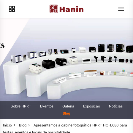
Sobre HPRT
Eventos
Galeria
Exposição
Notícias
Blog
Início
Blog
Apresentamos a cabine fotográfica HPRT HC-L680 para
festas, eventos e locais de hospitalidade