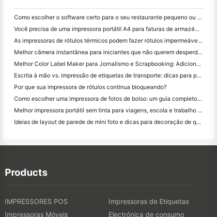
Como escolher o software certo para o seu restaurante pequeno ou médio
Você precisa de uma impressora portátil A4 para faturas de armazém? O que realmente funciona
As impressoras de rótulos térmicos podem fazer rótulos impermeáveis ​​para produtos de pequenas empresas?
Melhor câmera instantânea para iniciantes que não querem desperdiçar papel
Melhor Color Label Maker para Jornalismo e Scrapbooking: Adicione Mais Cor a Cada Página
Escrita à mão vs. impressão de etiquetas de transporte: dicas para pequenas empresas em 2026
Por que sua impressora de rótulos continua bloqueando?
Como escolher uma impressora de fotos de bolso: um guia completo para usuários de jornal, viagens e iPhone
Melhor impressora portátil sem tinta para viagens, escola e trabalho móvel: Hanin MT620 Pro Review
Ideias de layout de parede de mini foto e dicas para decoração de quarto e dormitório
Products
IMPRESSORES POS
Impressoras de Etiquetas
Impressoras Móveis
Electrónica de consumo