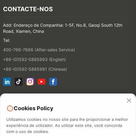
CONTACTE-NOS
Add: Endereço de Companhia: 1-5F, No.8, Gaoqi South 12th
Road, Xiamen, China
Tel:
400-766-7666 (After-sales Service)
+86-(0)592-5885993 (English)
+86-(0)592-5885991 (Chinese)
Assine nossa newsletter
Cookies Policy
CONTACT
Utilizamos cookies no nosso site para lhe proporcionar a melhor
experiência de utilizador. Ao utilizar este site, você concorda
com o uso de cookies.