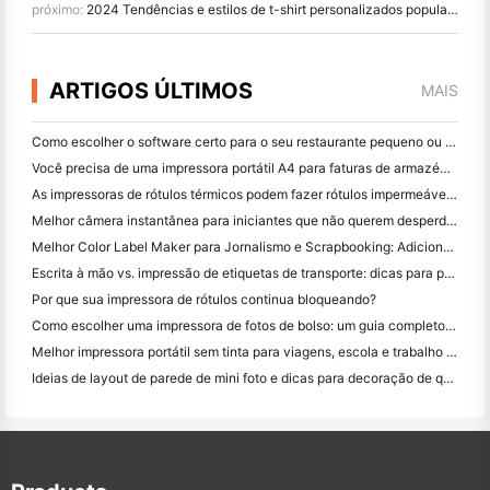
próximo:
2024 Tendências e estilos de t-shirt personalizados populares usando a tecnologia DTG
ARTIGOS ÚLTIMOS
MAIS
Como escolher o software certo para o seu restaurante pequeno ou médio
Você precisa de uma impressora portátil A4 para faturas de armazém? O que realmente funciona
As impressoras de rótulos térmicos podem fazer rótulos impermeáveis ​​para produtos de pequenas empresas?
Melhor câmera instantânea para iniciantes que não querem desperdiçar papel
Melhor Color Label Maker para Jornalismo e Scrapbooking: Adicione Mais Cor a Cada Página
Escrita à mão vs. impressão de etiquetas de transporte: dicas para pequenas empresas em 2026
Por que sua impressora de rótulos continua bloqueando?
Como escolher uma impressora de fotos de bolso: um guia completo para usuários de jornal, viagens e iPhone
Melhor impressora portátil sem tinta para viagens, escola e trabalho móvel: Hanin MT620 Pro Review
Ideias de layout de parede de mini foto e dicas para decoração de quarto e dormitório