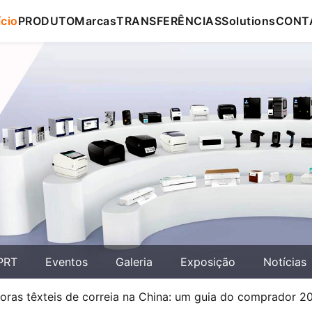
ício
PRODUTO
Marcas
TRANSFERÊNCIAS
Solutions
CONT
PRT
Eventos
Galeria
Exposição
Notícias
oras têxteis de correia na China: um guia do comprador 2