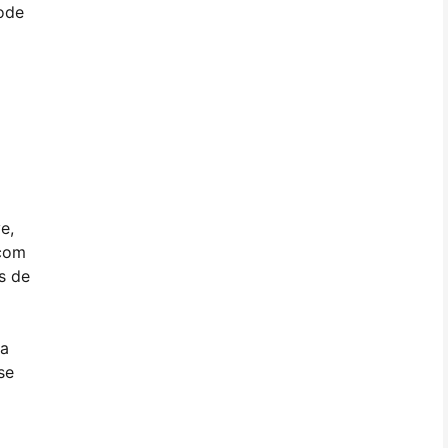
pode
e,
 com
s de
da
se