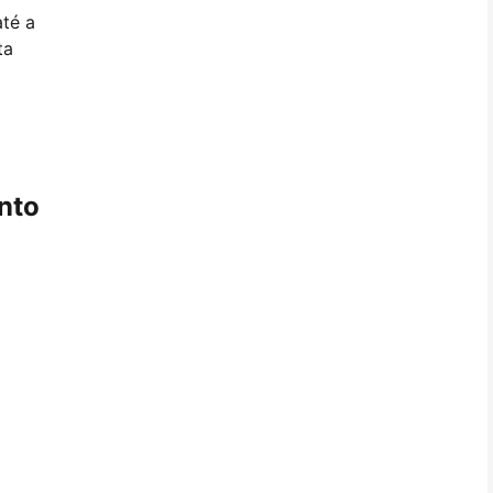
até a
ta
o
into