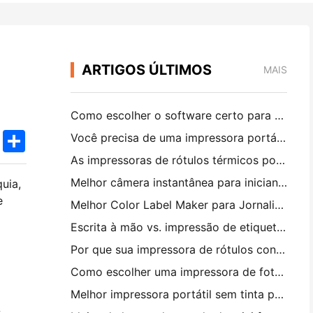
ARTIGOS ÚLTIMOS
MAIS
Como escolher o software certo para o seu restaurante pequeno ou médio
k
edIn
Twitter
Share
Você precisa de uma impressora portátil A4 para faturas de armazém? O que realmente funciona
As impressoras de rótulos térmicos podem fazer rótulos impermeáveis ​​para produtos de pequenas empresas?
Melhor câmera instantânea para iniciantes que não querem desperdiçar papel
uia,
e
Melhor Color Label Maker para Jornalismo e Scrapbooking: Adicione Mais Cor a Cada Página
Escrita à mão vs. impressão de etiquetas de transporte: dicas para pequenas empresas em 2026
Por que sua impressora de rótulos continua bloqueando?
Como escolher uma impressora de fotos de bolso: um guia completo para usuários de jornal, viagens e iPhone
Melhor impressora portátil sem tinta para viagens, escola e trabalho móvel: Hanin MT620 Pro Review