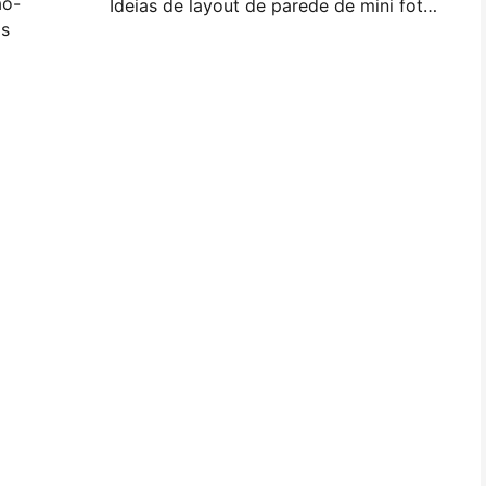
ão-
Ideias de layout de parede de mini foto e dicas para decoração de quarto e dormitório
as