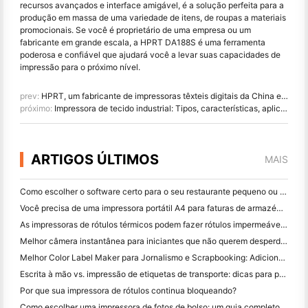
recursos avançados e interface amigável, é a solução perfeita para a
produção em massa de uma variedade de itens, de roupas a materiais
promocionais. Se você é proprietário de uma empresa ou um
fabricante em grande escala, a HPRT DA188S é uma ferramenta
poderosa e confiável que ajudará você a levar suas capacidades de
impressão para o próximo nível.
prev:
HPRT, um fabricante de impressoras têxteis digitais da China entra no mercado com confiança
próximo:
Impressora de tecido industrial: Tipos, características, aplicações e perspectivas futuras
ARTIGOS ÚLTIMOS
MAIS
Como escolher o software certo para o seu restaurante pequeno ou médio
Você precisa de uma impressora portátil A4 para faturas de armazém? O que realmente funciona
As impressoras de rótulos térmicos podem fazer rótulos impermeáveis ​​para produtos de pequenas empresas?
Melhor câmera instantânea para iniciantes que não querem desperdiçar papel
Melhor Color Label Maker para Jornalismo e Scrapbooking: Adicione Mais Cor a Cada Página
Escrita à mão vs. impressão de etiquetas de transporte: dicas para pequenas empresas em 2026
Por que sua impressora de rótulos continua bloqueando?
Como escolher uma impressora de fotos de bolso: um guia completo para usuários de jornal, viagens e iPhone