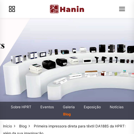
Sobre HPRT
Eventos
Galeria
Exposição
Notícias
Blog
Início
Blog
Primeira impressora direta para têxtil DA188S da HPRT:
além da sua imaginação