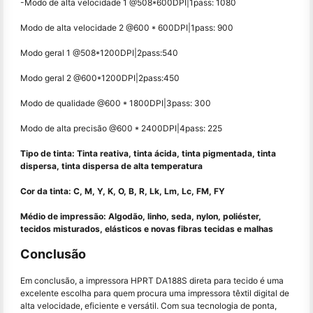
-Modo de alta velocidade 1 @508*600DPI|1pass: 1080
Modo de alta velocidade 2 @600 * 600DPI|1pass: 900
Modo geral 1 @508*1200DPI|2pass:540
Modo geral 2 @600*1200DPI|2pass:450
Modo de qualidade @600 * 1800DPI|3pass: 300
Modo de alta precisão @600 * 2400DPI|4pass: 225
Tipo de tinta: Tinta reativa, tinta ácida, tinta pigmentada, tinta
dispersa, tinta dispersa de alta temperatura
Cor da tinta: C, M, Y, K, O, B, R, Lk, Lm, Lc, FM, FY
Médio de impressão: Algodão, linho, seda, nylon, poliéster,
tecidos misturados, elásticos e novas fibras tecidas e malhas
Conclusão
Em conclusão, a impressora HPRT DA188S direta para tecido é uma
excelente escolha para quem procura uma impressora têxtil digital de
alta velocidade, eficiente e versátil. Com sua tecnologia de ponta,