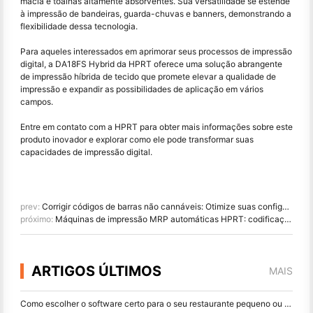
macia e toalhas altamente absorventes. Sua versatilidade se estende
à impressão de bandeiras, guarda-chuvas e banners, demonstrando a
flexibilidade dessa tecnologia.
Para aqueles interessados em aprimorar seus processos de impressão
digital, a DA18FS Hybrid da HPRT oferece uma solução abrangente
de impressão híbrida de tecido que promete elevar a qualidade de
impressão e expandir as possibilidades de aplicação em vários
campos.
Entre em contato com a HPRT para obter mais informações sobre este
produto inovador e explorar como ele pode transformar suas
capacidades de impressão digital.
prev:
Corrigir códigos de barras não cannáveis: Otimize suas configurações de impressora e scanner
próximo:
Máquinas de impressão MRP automáticas HPRT: codificação de empacotamento com tecnologia avançada de transferência térmica
ARTIGOS ÚLTIMOS
MAIS
Como escolher o software certo para o seu restaurante pequeno ou médio