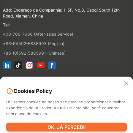
Add: Endereço de Companhia: 1-5F, No.8, Gaoqi South 12th
Road, Xiamen, China
Tel:
400-766-7666 (After-sales Service)
+86-(0)592-5885993 (English)
+86-(0)592-5885991 (Chinese)
Assine nossa newsletter
Cookies Policy
CONTACT
Utilizamos cookies no nosso site para lhe proporcionar a melhor
experiência de utilizador. Ao utilizar este site, você concorda
com o uso de cookies.
©2026 XIAMEN HANIN CO., LTD.
POLÍTICA DE PRIVACIDADE
OK, JÁ PERCEBI!
PRAZO DE UTILIZAÇÃO
MAPA DO SITE