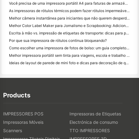
Você precisa de uma impressora portátil A4 para faturas de armazém? O que realmente funciona
As impressoras de rótulos térmicos podem fazer rótulos impermeáveis ​​para produtos de pequenas empresas?
Melhor câmera instantânea para iniciantes que não querem desperdiçar papel
Melhor Color Label Maker para Jornalismo e Scrapbooking: Adicione Mais Cor a Cada Página
Escrita à mão vs. impressão de etiquetas de transporte: dicas para pequenas empresas em 2026
Por que sua impressora de rótulos continua bloqueando?
Como escolher uma impressora de fotos de bolso: um guia completo para usuários de jornal, viagens e iPhone
Melhor impressora portátil sem tinta para viagens, escola e trabalho móvel: Hanin MT620 Pro Review
Ideias de layout de parede de mini foto e dicas para decoração de quarto e dormitório
Products
IMPRESSORES POS
Impressoras de Etiquetas
Impressoras Móveis
Electrónica de consumo
Scanners
TTO IMPRESSORES
Impressoras Têxteis Digitais
IMPRESSORES 3D