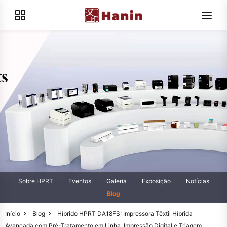
Sobre HPRT
Eventos
Galeria
Exposição
Notícias
Blog
Início
Blog
Híbrido HPRT DA18FS: Impressora Têxtil Híbrida
Avançada com Pré-Tratamento em Linha, Impressão Digital e Triagem