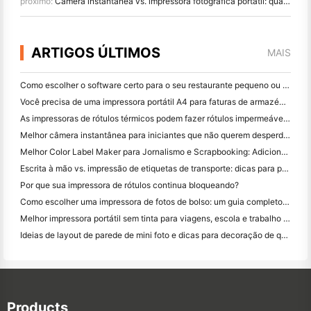
próximo:
Câmera instantânea vs. impressora fotográfica portátil: qual é o melhor para você?
ARTIGOS ÚLTIMOS
MAIS
Como escolher o software certo para o seu restaurante pequeno ou médio
Você precisa de uma impressora portátil A4 para faturas de armazém? O que realmente funciona
As impressoras de rótulos térmicos podem fazer rótulos impermeáveis ​​para produtos de pequenas empresas?
Melhor câmera instantânea para iniciantes que não querem desperdiçar papel
Melhor Color Label Maker para Jornalismo e Scrapbooking: Adicione Mais Cor a Cada Página
Escrita à mão vs. impressão de etiquetas de transporte: dicas para pequenas empresas em 2026
Por que sua impressora de rótulos continua bloqueando?
Como escolher uma impressora de fotos de bolso: um guia completo para usuários de jornal, viagens e iPhone
Melhor impressora portátil sem tinta para viagens, escola e trabalho móvel: Hanin MT620 Pro Review
Ideias de layout de parede de mini foto e dicas para decoração de quarto e dormitório
Products