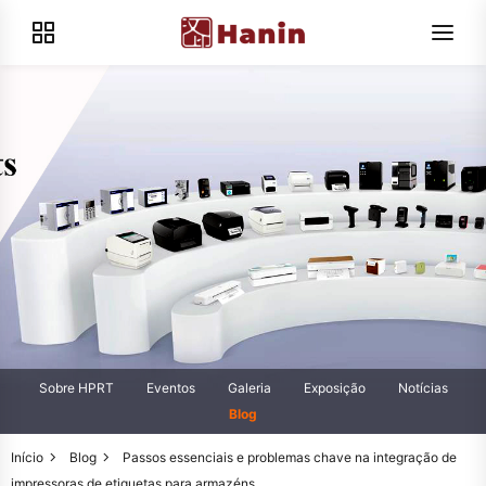
Sobre HPRT
Eventos
Galeria
Exposição
Notícias
Blog
Início
Blog
Passos essenciais e problemas chave na integração de
impressoras de etiquetas para armazéns