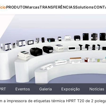
ício
PRODUTO
Marcas
TRANSFERÊNCIAS
Solutions
CONT
PRT
Eventos
Galeria
Exposição
Notícias
om a impressora de etiquetas térmica HPRT T20 de 2 poleg