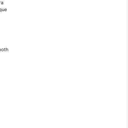
ra
 que
ooth