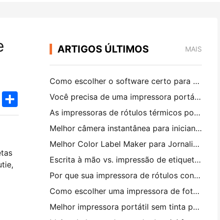
e
ARTIGOS ÚLTIMOS
MAIS
Como escolher o software certo para o seu restaurante pequeno ou médio
k
edIn
Twitter
Share
Você precisa de uma impressora portátil A4 para faturas de armazém? O que realmente funciona
As impressoras de rótulos térmicos podem fazer rótulos impermeáveis ​​para produtos de pequenas empresas?
Melhor câmera instantânea para iniciantes que não querem desperdiçar papel
Melhor Color Label Maker para Jornalismo e Scrapbooking: Adicione Mais Cor a Cada Página
etas
Escrita à mão vs. impressão de etiquetas de transporte: dicas para pequenas empresas em 2026
tie,
Por que sua impressora de rótulos continua bloqueando?
Como escolher uma impressora de fotos de bolso: um guia completo para usuários de jornal, viagens e iPhone
Melhor impressora portátil sem tinta para viagens, escola e trabalho móvel: Hanin MT620 Pro Review