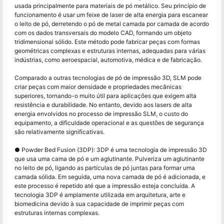
usada principalmente para materiais de pó metálico. Seu princípio de
funcionamento é usar um feixe de laser de alta energia para escanear
o leito de pó, derretendo o pó de metal camada por camada de acordo
com os dados transversais do modelo CAD, formando um objeto
tridimensional sólido. Este método pode fabricar peças com formas
geométricas complexas e estruturas internas, adequadas para várias
indústrias, como aeroespacial, automotiva, médica e de fabricação.
Comparado a outras tecnologias de pó de impressão 3D, SLM pode
criar peças com maior densidade e propriedades mecânicas
superiores, tornando-o muito útil para aplicações que exigem alta
resistência e durabilidade. No entanto, devido aos lasers de alta
energia envolvidos no processo de impressão SLM, o custo do
equipamento, a dificuldade operacional e as questões de segurança
são relativamente significativas.
● Powder Bed Fusion (3DP): 3DP é uma tecnologia de impressão 3D
que usa uma cama de pó e um aglutinante. Pulveriza um aglutinante
no leito de pó, ligando as partículas de pó juntas para formar uma
camada sólida. Em seguida, uma nova camada de pó é adicionada, e
este processo é repetido até que a impressão esteja concluída. A
tecnologia 3DP é amplamente utilizada em arquitetura, arte e
biomedicina devido à sua capacidade de imprimir peças com
estruturas internas complexas.