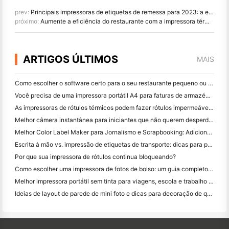
prev:
Principais impressoras de etiquetas de remessa para 2023: a edição HPRT
próximo:
Aumente a eficiência do restaurante com a impressora térmica de recibos HPRT TP809
ARTIGOS ÚLTIMOS
MAIS
Como escolher o software certo para o seu restaurante pequeno ou médio
Você precisa de uma impressora portátil A4 para faturas de armazém? O que realmente funciona
As impressoras de rótulos térmicos podem fazer rótulos impermeáveis ​​para produtos de pequenas empresas?
Melhor câmera instantânea para iniciantes que não querem desperdiçar papel
Melhor Color Label Maker para Jornalismo e Scrapbooking: Adicione Mais Cor a Cada Página
Escrita à mão vs. impressão de etiquetas de transporte: dicas para pequenas empresas em 2026
Por que sua impressora de rótulos continua bloqueando?
Como escolher uma impressora de fotos de bolso: um guia completo para usuários de jornal, viagens e iPhone
Melhor impressora portátil sem tinta para viagens, escola e trabalho móvel: Hanin MT620 Pro Review
Ideias de layout de parede de mini foto e dicas para decoração de quarto e dormitório