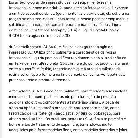
Essas tecnologias de impressão usam principalmente resina
fotossensível como material. Quando a resina fotossensível é exposta
a um tipo específico de luz (geralmente luz ultravioleta), ela sofre uma
reação de endurecimento. Desta forma, a resina pode ser empilhada e
solidificada camada por camada para fabricar itens sólidos. Tipos
comuns incluem Stereolitography (SLA) e Liquid Crystal Display
(LCD) tecnologias de impressão 3D.
● Estereolitografia (SLA): SLA é a mais antiga tecnologia de
impressão 3D. Utiliza principalmente a característica da resina
fotossensível líquida para solidificar rapidamente sob a irradiação de
um feixe de laser ultravioleta. Sob controle do computador, o raio laser
varre a superfície líquida, fazendo com que a área digitalizada da
resina solidifique e forme uma fina camada de resina. Ao repetir este
processo, todo o produto é formado.
A tecnologia SLA é usada principalmente para fabricar vários moldes
e modelos. Também pode ser usado para fundição de precisão
adicionando outros componentes às matérias-primas. A peça de
trabalho após a impressão precisa de pós-processamento, como
irradiação de luz forte, galvanoplastia, pintura ou coloração, para
obter o produto final. Os produtos impressos SLA têm alta precisão e
bons efeitos de tratamento de superfície, tornando-os muito
adequados para fazer modelos finos, como modelos dentários e jóias.