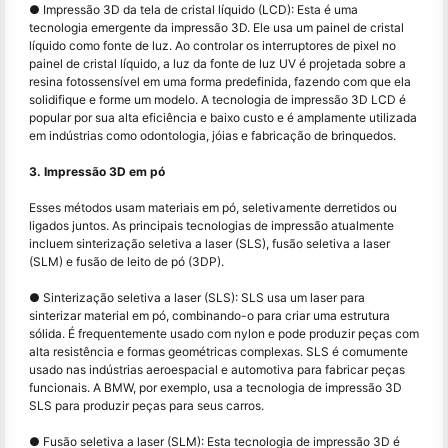
● Impressão 3D da tela de cristal líquido (LCD): Esta é uma
tecnologia emergente da impressão 3D. Ele usa um painel de cristal
líquido como fonte de luz. Ao controlar os interruptores de pixel no
painel de cristal líquido, a luz da fonte de luz UV é projetada sobre a
resina fotossensível em uma forma predefinida, fazendo com que ela
solidifique e forme um modelo. A tecnologia de impressão 3D LCD é
popular por sua alta eficiência e baixo custo e é amplamente utilizada
em indústrias como odontologia, jóias e fabricação de brinquedos.
3. Impressão 3D em pó
Esses métodos usam materiais em pó, seletivamente derretidos ou
ligados juntos. As principais tecnologias de impressão atualmente
incluem sinterização seletiva a laser (SLS), fusão seletiva a laser
(SLM) e fusão de leito de pó (3DP).
● Sinterização seletiva a laser (SLS): SLS usa um laser para
sinterizar material em pó, combinando-o para criar uma estrutura
sólida. É frequentemente usado com nylon e pode produzir peças com
alta resistência e formas geométricas complexas. SLS é comumente
usado nas indústrias aeroespacial e automotiva para fabricar peças
funcionais. A BMW, por exemplo, usa a tecnologia de impressão 3D
SLS para produzir peças para seus carros.
● Fusão seletiva a laser (SLM): Esta tecnologia de impressão 3D é