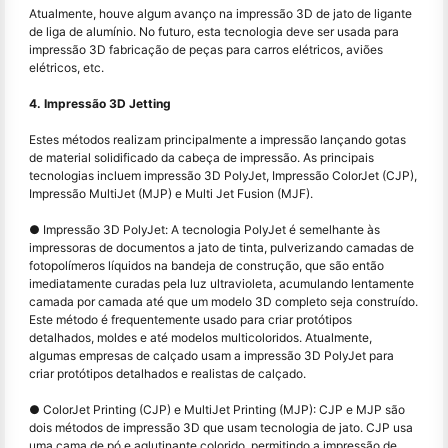
Atualmente, houve algum avanço na impressão 3D de jato de ligante
de liga de alumínio. No futuro, esta tecnologia deve ser usada para
impressão 3D fabricação de peças para carros elétricos, aviões
elétricos, etc.
4. Impressão 3D Jetting
Estes métodos realizam principalmente a impressão lançando gotas
de material solidificado da cabeça de impressão. As principais
tecnologias incluem impressão 3D PolyJet, Impressão ColorJet (CJP),
Impressão MultiJet (MJP) e Multi Jet Fusion (MJF).
● Impressão 3D PolyJet: A tecnologia PolyJet é semelhante às
impressoras de documentos a jato de tinta, pulverizando camadas de
fotopolímeros líquidos na bandeja de construção, que são então
imediatamente curadas pela luz ultravioleta, acumulando lentamente
camada por camada até que um modelo 3D completo seja construído.
Este método é frequentemente usado para criar protótipos
detalhados, moldes e até modelos multicoloridos. Atualmente,
algumas empresas de calçado usam a impressão 3D PolyJet para
criar protótipos detalhados e realistas de calçado.
● ColorJet Printing (CJP) e MultiJet Printing (MJP): CJP e MJP são
dois métodos de impressão 3D que usam tecnologia de jato. CJP usa
uma cama de pó e aglutinante colorido, permitindo a impressão de