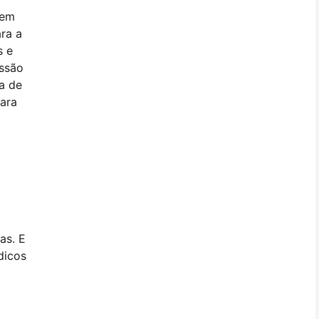
 em
ara a
s e
essão
a de
para
as. E
dicos