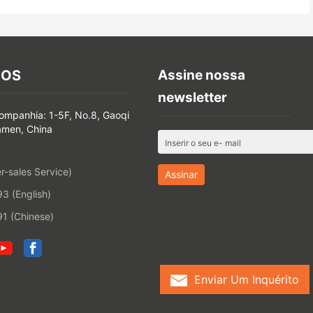
NOS
Assine nossa
newsletter
ompanhia: 1-5F, No.8, Gaoqi
amen, China
-sales Service)
 (English)
1 (Chinese)
Enviar Um Inquérito