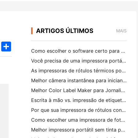
ARTIGOS ÚLTIMOS
MAIS
k
edIn
Twitter
Share
Como escolher o software certo para o seu restaurante pequeno ou médio
Você precisa de uma impressora portátil A4 para faturas de armazém? O que realmente funciona
As impressoras de rótulos térmicos podem fazer rótulos impermeáveis ​​para produtos de pequenas empresas?
Melhor câmera instantânea para iniciantes que não querem desperdiçar papel
Melhor Color Label Maker para Jornalismo e Scrapbooking: Adicione Mais Cor a Cada Página
Escrita à mão vs. impressão de etiquetas de transporte: dicas para pequenas empresas em 2026
Por que sua impressora de rótulos continua bloqueando?
Como escolher uma impressora de fotos de bolso: um guia completo para usuários de jornal, viagens e iPhone
Melhor impressora portátil sem tinta para viagens, escola e trabalho móvel: Hanin MT620 Pro Review