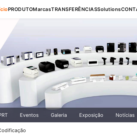
ício
PRODUTO
Marcas
TRANSFERÊNCIAS
Solutions
CONT
PRT
Eventos
Galeria
Exposição
Notícias
Codificação