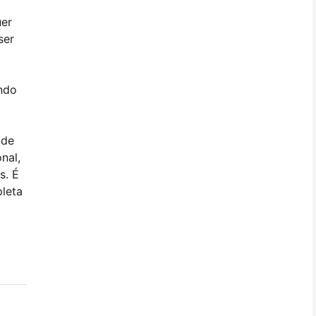
uer
ser
indo
ode
nal,
s. É
leta