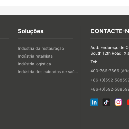
Soluções
CONTACTE-
Add: Endereço de C
Indústria da restauração
South 12th Road, Xi
Indústria retalhista
Tel:
Indústria logística
400-766-7666 (After
Indústria dos cuidados de saúde
+86-(0)592-5885993
+86-(0)592-588599