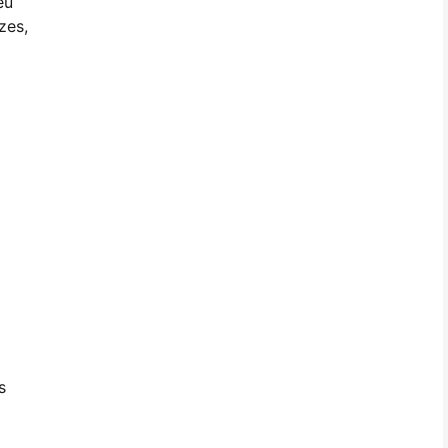
eu
zes,
s