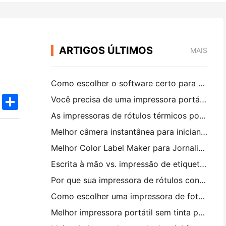
ARTIGOS ÚLTIMOS
MAIS
Como escolher o software certo para o seu restaurante pequeno ou médio
k
edIn
Twitter
Share
Você precisa de uma impressora portátil A4 para faturas de armazém? O que realmente funciona
As impressoras de rótulos térmicos podem fazer rótulos impermeáveis ​​para produtos de pequenas empresas?
Melhor câmera instantânea para iniciantes que não querem desperdiçar papel
Melhor Color Label Maker para Jornalismo e Scrapbooking: Adicione Mais Cor a Cada Página
Escrita à mão vs. impressão de etiquetas de transporte: dicas para pequenas empresas em 2026
Por que sua impressora de rótulos continua bloqueando?
Como escolher uma impressora de fotos de bolso: um guia completo para usuários de jornal, viagens e iPhone
Melhor impressora portátil sem tinta para viagens, escola e trabalho móvel: Hanin MT620 Pro Review