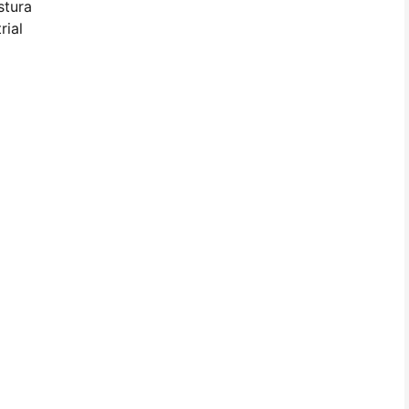
stura
rial