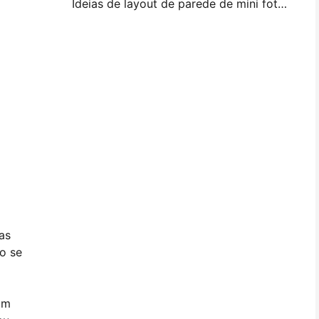
Ideias de layout de parede de mini foto e dicas para decoração de quarto e dormitório
as
to se
um