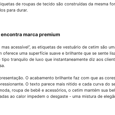
etiquetas de roupas de tecido são construídas da mesma fo
dos para durar.
de encontra marca premium
 mas acessível”, as etiquetas de vestuário de cetim são um
m oferece uma superfície suave e brilhante que se sente lis
 tipo tranquilo de luxo que instantaneamente diz aos clien
sa.
presentação. O acabamento brilhante faz com que as cores
ressionante. O texto parece mais nitido e cada curva do s
m moda, roupa de bebê e acessórios, o cetim mantém sua be
ladas ao calor impedem o desgaste - uma mistura de elegâ