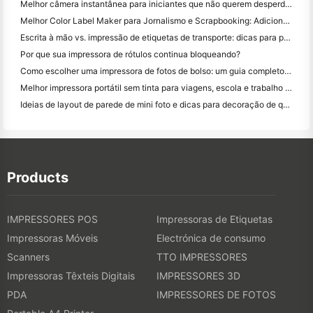
Melhor câmera instantânea para iniciantes que não querem desperdiçar papel
Melhor Color Label Maker para Jornalismo e Scrapbooking: Adicione Mais Cor a Cada Página
Escrita à mão vs. impressão de etiquetas de transporte: dicas para pequenas empresas em 2026
Por que sua impressora de rótulos continua bloqueando?
Como escolher uma impressora de fotos de bolso: um guia completo para usuários de jornal, viagens e iPhone
Melhor impressora portátil sem tinta para viagens, escola e trabalho móvel: Hanin MT620 Pro Review
Ideias de layout de parede de mini foto e dicas para decoração de quarto e dormitório
Products
IMPRESSORES POS
Impressoras de Etiquetas
Impressoras Móveis
Electrónica de consumo
Scanners
TTO IMPRESSORES
Impressoras Têxteis Digitais
IMPRESSORES 3D
PDA
IMPRESSORES DE FOTOS