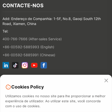
CONTACTE-NOS
Add: Endereço de Companhia: 1-5F, No.8, Gaoqi South 12th
Road, Xiamen, China
Tel:
400-766-7666 (After-sales Service)
+86-(0)592-5885993 (English)
+86-(0)592-5885991 (Chinese)
Assine nossa newsletter
Cookies Policy
CONTACT
Utilizamos cookies no nosso site para lhe proporcionar a melhor
experiência de utilizador. Ao utilizar este site, você concorda
com o uso de cookies.