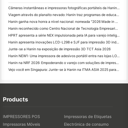
Câmeras instantâneas e impressoras fotográficas portáteis da Hanin atraem forte interesse na IEAE Shenzhen 2026
Viagem através do planalto nevado: Hanin traz programas de educação em fotografia para crianças em Qamdo
Hanin ganha nova honra a nível nacional: nomeada "2026 Made in China · Marca confiável pelos consumidores"
Hanin reconhecido como Centro Nacional de Tecnologia Empresarial para Liderança na Inovação
HPRT apresenta a série NEX impulsionada pela IA para varejo inteligente na CHINASHOP 2026
Hanin apresenta inovações LCD-L298 e SJF para impressão 3D industrial na TCT Asia 2026
Junte-se a Hanin na exposição de impressão 3D TCT Asia 2026
Hanin NEW1: Uma impressora de adesivos portátil entra nas lojas LOFT do Japão
Hanin na NRF 2026: Empoderando o varejo com soluções de impressão inteligentes de cenário completo
Vejo você em Singapura: Junte-se à Hanin na ITMA ASIA 2025 para testemunhar a mais recente tecnologia de impressão digital
Products
IMPRESSORES POS
Impressoras de Etiquetas
Impressoras Móveis
Electrónica de consumo