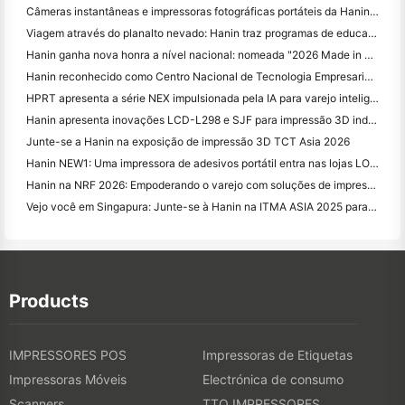
Câmeras instantâneas e impressoras fotográficas portáteis da Hanin atraem forte interesse na IEAE Shenzhen 2026
Viagem através do planalto nevado: Hanin traz programas de educação em fotografia para crianças em Qamdo
Hanin ganha nova honra a nível nacional: nomeada "2026 Made in China · Marca confiável pelos consumidores"
Hanin reconhecido como Centro Nacional de Tecnologia Empresarial para Liderança na Inovação
HPRT apresenta a série NEX impulsionada pela IA para varejo inteligente na CHINASHOP 2026
Hanin apresenta inovações LCD-L298 e SJF para impressão 3D industrial na TCT Asia 2026
Junte-se a Hanin na exposição de impressão 3D TCT Asia 2026
Hanin NEW1: Uma impressora de adesivos portátil entra nas lojas LOFT do Japão
Hanin na NRF 2026: Empoderando o varejo com soluções de impressão inteligentes de cenário completo
Vejo você em Singapura: Junte-se à Hanin na ITMA ASIA 2025 para testemunhar a mais recente tecnologia de impressão digital
Products
IMPRESSORES POS
Impressoras de Etiquetas
Impressoras Móveis
Electrónica de consumo
Scanners
TTO IMPRESSORES