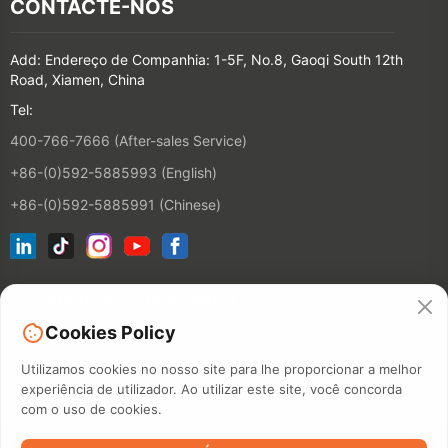
CONTACTE-NOS
Add: Endereço de Companhia: 1-5F, No.8, Gaoqi South 12th
Road, Xiamen, China
Tel:
400-766-7666 (After-sales Service)
+86-(0)592-5885993 (English)
+86-(0)592-5885991 (Chinese)
Assine nossa newsletter
Cookies Policy
CONTACT
Utilizamos cookies no nosso site para lhe proporcionar a melhor
experiência de utilizador. Ao utilizar este site, você concorda
com o uso de cookies.