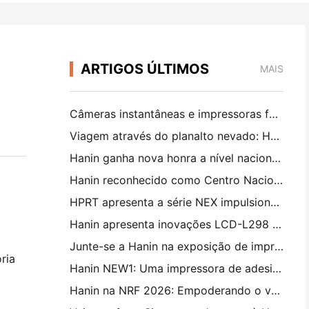
ARTIGOS ÚLTIMOS
MAIS
Câmeras instantâneas e impressoras fotográficas portáteis da Hanin atraem forte interesse na IEAE Shenzhen 2026
Viagem através do planalto nevado: Hanin traz programas de educação em fotografia para crianças em Qamdo
Hanin ganha nova honra a nível nacional: nomeada "2026 Made in China · Marca confiável pelos consumidores"
Hanin reconhecido como Centro Nacional de Tecnologia Empresarial para Liderança na Inovação
HPRT apresenta a série NEX impulsionada pela IA para varejo inteligente na CHINASHOP 2026
Hanin apresenta inovações LCD-L298 e SJF para impressão 3D industrial na TCT Asia 2026
Junte-se a Hanin na exposição de impressão 3D TCT Asia 2026
ria
Hanin NEW1: Uma impressora de adesivos portátil entra nas lojas LOFT do Japão
Hanin na NRF 2026: Empoderando o varejo com soluções de impressão inteligentes de cenário completo