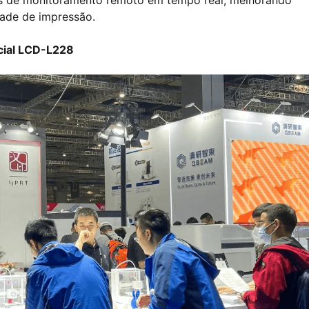
os de monitoramento remoto em tempo real, melhorando
dade de impressão.
rcial LCD-L228