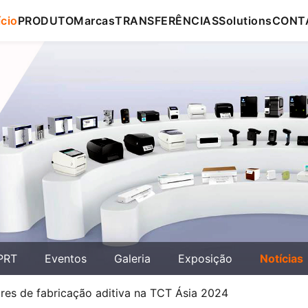
ício
PRODUTO
Marcas
TRANSFERÊNCIAS
Solutions
CONT
PRT
Eventos
Galeria
Exposição
Notícias
es de fabricação aditiva na TCT Ásia 2024