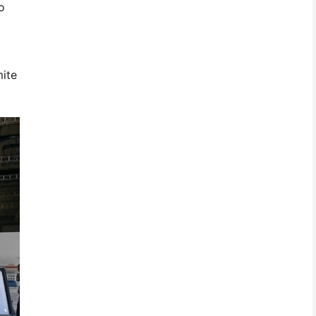
o
mite