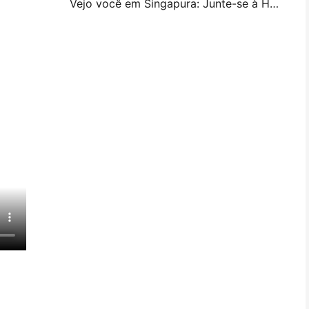
Vejo você em Singapura: Junte-se à Hanin na ITMA ASIA 2025 para testemunhar a mais recente tecnologia de impressão digital