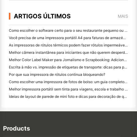
ARTIGOS ÚLTIMOS
MAIS
Como escolher o software certo para o seu restaurante pequeno ou médio
Você precisa de uma impressora portátil A4 para faturas de armazém? O que realmente funciona
As impressoras de rótulos térmicos podem fazer rótulos impermeáveis ​​para produtos de pequenas empresas?
Melhor câmera instantânea para iniciantes que não querem desperdiçar papel
Melhor Color Label Maker para Jornalismo e Scrapbooking: Adicione Mais Cor a Cada Página
Escrita à mão vs. impressão de etiquetas de transporte: dicas para pequenas empresas em 2026
Por que sua impressora de rótulos continua bloqueando?
Como escolher uma impressora de fotos de bolso: um guia completo para usuários de jornal, viagens e iPhone
Melhor impressora portátil sem tinta para viagens, escola e trabalho móvel: Hanin MT620 Pro Review
Ideias de layout de parede de mini foto e dicas para decoração de quarto e dormitório
Products