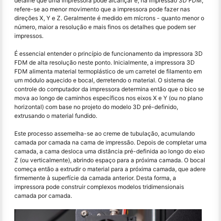
detalhe que uma impressora pode alcançar e, na impressão 3D FDM,
refere-se ao menor movimento que a impressora pode fazer nas
direções X, Y e Z. Geralmente é medido em mícrons - quanto menor o
número, maior a resolução e mais finos os detalhes que podem ser
impressos.
É essencial entender o princípio de funcionamento da impressora 3D
FDM de alta resolução neste ponto. Inicialmente, a impressora 3D
FDM alimenta material termoplástico de um carretel de filamento em
um módulo aquecido e bocal, derretendo o material. O sistema de
controle do computador da impressora determina então que o bico se
mova ao longo de caminhos específicos nos eixos X e Y (ou no plano
horizontal) com base no projeto do modelo 3D pré-definido,
extrusando o material fundido.
Este processo assemelha-se ao creme de tubulação, acumulando
camada por camada na cama de impressão. Depois de completar uma
camada, a cama desloca uma distância pré-definida ao longo do eixo
Z (ou verticalmente), abrindo espaço para a próxima camada. O bocal
começa então a extrudir o material para a próxima camada, que adere
firmemente à superfície da camada anterior. Desta forma, a
impressora pode construir complexos modelos tridimensionais
camada por camada.