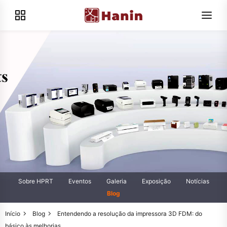
Sobre HPRT
Eventos
Galeria
Exposição
Notícias
Blog
Início
Blog
Entendendo a resolução da impressora 3D FDM: do
básico às melhorias