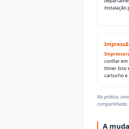
departamen
instalação
Impressã
Impressora
confiar em
tóner. Isso
cartucho e
Na prática, um
compartilhada.
A mudan