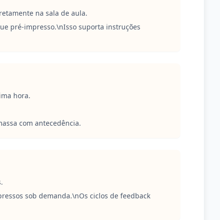
retamente na sala de aula.
ue pré-impresso.\nIsso suporta instruções
ima hora.
massa com antecedência.
.
mpressos sob demanda.\nOs ciclos de feedback