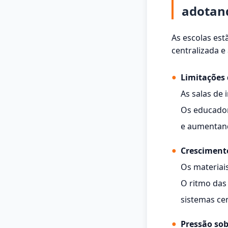
adotand
As escolas est
centralizada e
●
Limitações 
As salas de
Os educador
e aumentand
●
Crescimento
Os materiais
O ritmo das 
sistemas ce
●
Pressão so