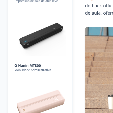
Impressão de sala de aula leve
do back offi
de aula, ofe
O Hanin MT800
Mobilidade Administrativa