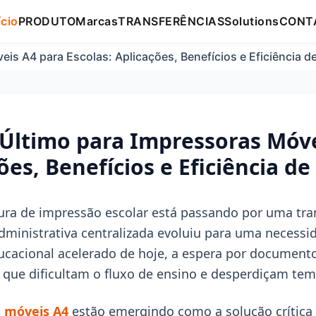
ício
PRODUTO
Marcas
TRANSFERÊNCIAS
Solutions
CONT
is A4 para Escolas: Aplicações, Benefícios e Eficiência d
Último para Impressoras Móve
ões, Benefícios e Eficiência de
tura de impressão escolar está passando por uma tr
dministrativa centralizada evoluiu para uma necessi
cacional acelerado de hoje, a espera por documento
s que dificultam o fluxo de ensino e desperdiçam tem
 móveis A4
estão emergindo como a solução crítica 