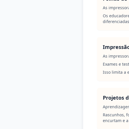
As impressor
Os educadore
diferenciada
Impressão
As impressora
Exames e tes
Isso limita 
Projetos 
Aprendizagem
Rascunhos, f
encurtam e a