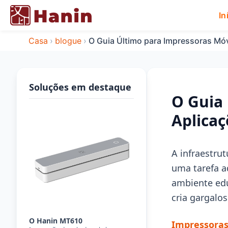
In
Casa
›
blogue
›
O Guia Último para Impressoras Móve
Soluções em destaque
O Guia 
Aplicaç
A infraestru
uma tarefa a
ambiente edu
cria gargalo
O Hanin MT610
Impressoras