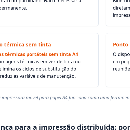
tal compartilhado. Não é necessária
Bluetoo
 permanente.
diretam
impress
o térmica sem tinta
Ponto 
s térmicas portáteis sem tinta A4
O dispo
 imagens térmicas em vez de tinta ou
em pequ
 elimina os ciclos de substituição do
reuniõe
 reduz as variáveis de manutenção.
a impressora móvel para papel A4 funciona como uma ferramenta
ça para a impressão distribuída: por