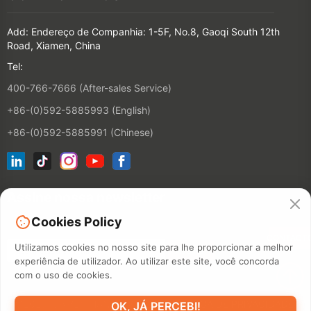
Add: Endereço de Companhia: 1-5F, No.8, Gaoqi South 12th
Road, Xiamen, China
Tel:
400-766-7666 (After-sales Service)
+86-(0)592-5885993 (English)
+86-(0)592-5885991 (Chinese)
Assine nossa newsletter
Cookies Policy
CONTACT
Utilizamos cookies no nosso site para lhe proporcionar a melhor
experiência de utilizador. Ao utilizar este site, você concorda
com o uso de cookies.
©2026 XIAMEN HANIN CO., LTD.
POLÍTICA DE PRIVACIDADE
OK, JÁ PERCEBI!